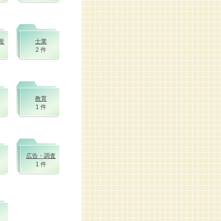
産
士業
2 件
教育
1 件
広告・調査
1 件