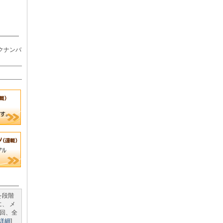
クナンバ
を段階
、 メ
回、全
詳細
]