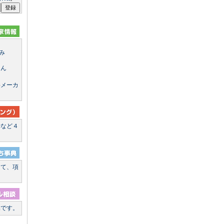
み
さん
料メーカ
断など４
た
して、項
集です。