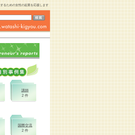
現するための女性の起業を応援します
講師
2 件
国際交流
2 件