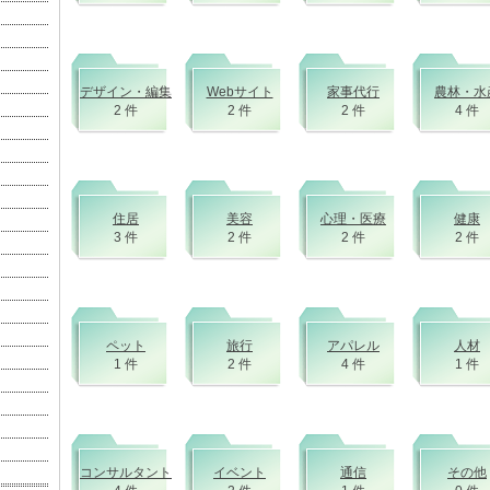
デザイン・編集
Webサイト
家事代行
農林・水
2 件
2 件
2 件
4 件
住居
美容
心理・医療
健康
3 件
2 件
2 件
2 件
ペット
旅行
アパレル
人材
1 件
2 件
4 件
1 件
コンサルタント
イベント
通信
その他