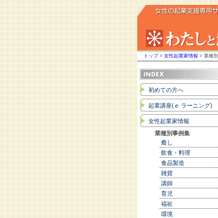
トップ
>
女性起業家情報
> 業種
初めての方へ
起業講座(ｅ ラーニング)
女性起業家情報
業種別事例集
癒し
飲食・料理
食品製造
雑貨
講師
育児
福祉
環境