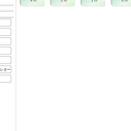
4 件
2 件
1 件
0 件
ズレター