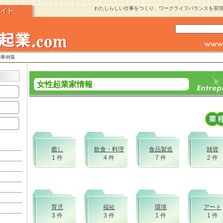
わたしらしい仕事をつくり、ワークライフバランスを実
別事例集
女性起業家情報
癒し
飲食・料理
食品製造
雑貨
1 件
4 件
7 件
2 件
育児
福祉
環境
アート
3 件
3 件
1 件
1 件