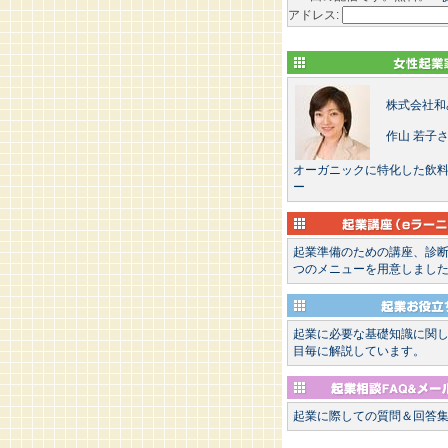
アドレス:
株式会社和
作山 若子
オーガニックに特化した飲
ー
起業準備のための講座、診
つのメニューを用意しまし
起業に必要な基礎知識に関
目毎に解説しています。
起業に際しての質問＆回答