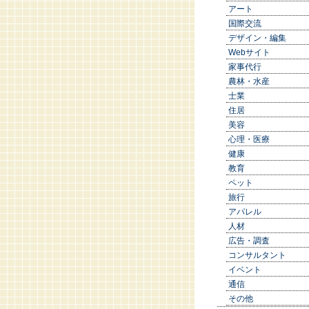
アート
国際交流
デザイン・編集
Webサイト
家事代行
農林・水産
士業
住居
美容
心理・医療
健康
教育
ペット
旅行
アパレル
人材
広告・調査
コンサルタント
イベント
通信
その他