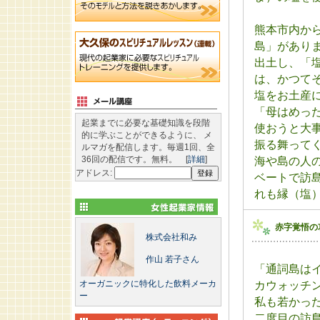
熊本市内か
島」があり
出土し、「
は、かつて
塩をお土産
「母はめっ
起業までに必要な基礎知識を段階
使おうと大
的に学ぶことができるように、 メ
振る舞って
ルマガを配信します。毎週1回、全
36回の配信です。無料。 [
詳細
]
海や島の人
アドレス:
ベートで訪
れも縁（塩
赤字覚悟の
株式会社和み
作山 若子さん
「通詞島は
オーガニックに特化した飲料メーカ
カウォッチ
ー
私も若かっ
二度目の訪