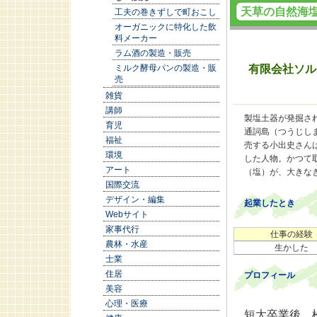
天草の自然海
工夫の巻きずしで町おこし
オーガニックに特化した飲
料メーカー
ラム酒の製造・販売
ミルク酵母パンの製造・販
有限会社ソル
売
雑貨
講師
製塩土器が発掘さ
育児
通詞島（つうじし
福祉
売する小出史さん
環境
した人物。かつて
アート
（塩）が、大きな
国際交流
デザイン・編集
起業したとき
Webサイト
家事代行
仕事の経験
農林・水産
生かした
士業
住居
プロフィール
美容
心理・医療
短大卒業後、