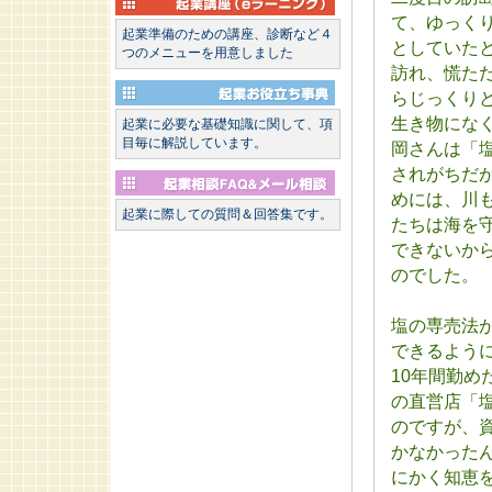
て、ゆっく
起業準備のための講座、診断など４
としていた
つのメニューを用意しました
訪れ、慌た
らじっくり
生き物にな
起業に必要な基礎知識に関して、項
目毎に解説しています。
岡さんは「
されがちだ
めには、川
起業に際しての質問＆回答集です。
たちは海を
できないか
のでした。
塩の専売法
できるよう
10年間勤
の直営店「
のですが、
かなかった
にかく知恵