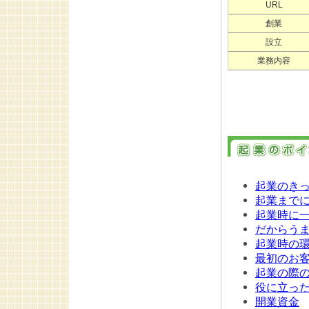
URL
創業
設立
業務内容
起業のき
起業まで
起業時に
だからう
起業時の
最初のお
起業の際
役に立っ
開業資金