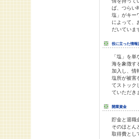
情を持って
ば、つらい
塩」がキー
によって、
だいていま
役に立った情報
「塩」を単
海を象徴す
加入し、情
塩所が被害
てストック
ていただき
開業資金
貯金と退職
そのほとん
取得費とし