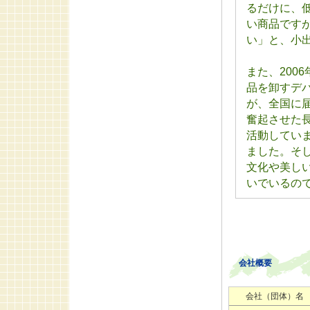
るだけに、
い商品です
い」と、小
また、200
品を卸すデ
が、全国に
奮起させた
活動してい
ました。そ
文化や美し
いでいるの
会社概要
会社（団体）名