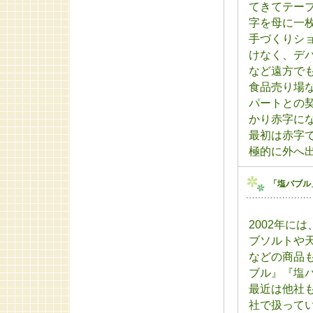
てきてテー
字を母に一
手づくりシ
けなく、デ
など遠方で
食品売り場
パートとの
かり赤字に
最初は赤字
極的に外へ
「塩バブル
2002年に
ブソルトや
などの商品
ブル』『塩
最近は他社
社で扱って