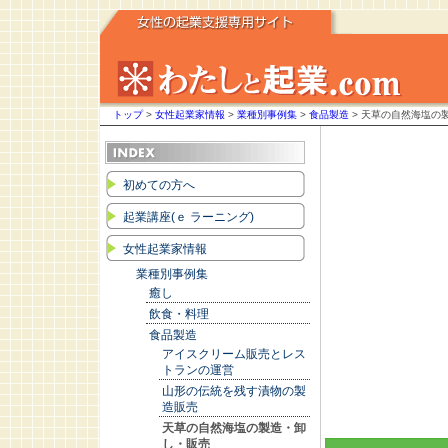
トップ
>
女性起業家情報
>
業種別事例集
>
食品製造
> 天草の自然海塩の
初めての方へ
起業講座(ｅ ラーニング)
女性起業家情報
業種別事例集
癒し
飲食・料理
食品製造
アイスクリーム販売とレス
トランの運営
山形の伝統を残す漬物の製
造販売
天草の自然海塩の製造・卸
し・販売