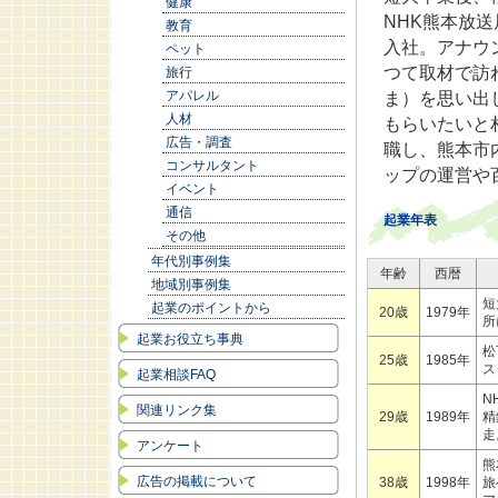
健康
NHK熊本放
教育
入社。アナウ
ペット
つて取材で訪
旅行
アパレル
ま）を思い出
人材
もらいたいと
広告・調査
職し、熊本市
コンサルタント
ップの運営や
イベント
通信
起業年表
その他
年代別事例集
年齢
西暦
地域別事例集
短
起業のポイントから
20歳
1979年
起業お役立ち事典
松
25歳
1985年
ス
起業相談FAQ
N
関連リンク集
29歳
1989年
精
走
アンケート
熊
広告の掲載について
38歳
1998年
旅