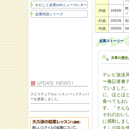
ア
わたしと起業comニューズレター
熊
39歳
1999年
ッ
起業対談シリーズ
42歳
2002年
有
48歳
2006年
W
起業ストーリー
天草の歴史
テレビ放送
ー兼記者兼
ていました
に、ほとほ
スピリチュアルレッスンバックナンバ
ーを更新しました。
食べてもお
す。「そん
それのおい
に感動しま
ま）の塩を