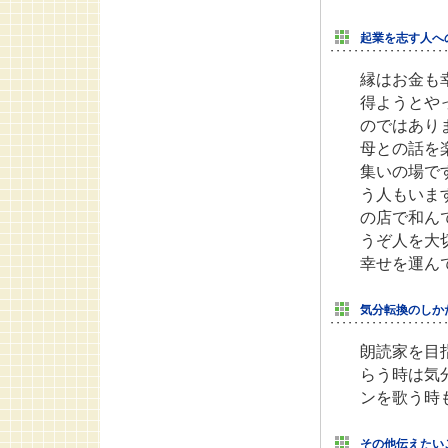
起業を志す人へ
縁はお金も
得ようとや
のではあり
母との話を
集いの場で
う人もいま
の店で和ん
うぞ人を大
幸せを運ん
気分転換のしか
朗読家を目
らう時は気
ンを歌う時
その他伝えたい