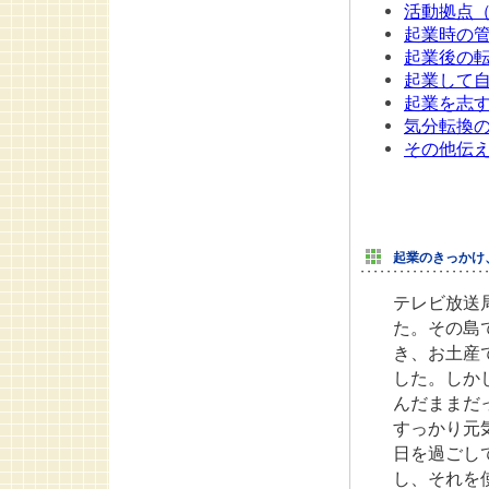
活動拠点
起業時の
起業後の
起業して
起業を志
気分転換
その他伝
起業のきっかけ
テレビ放送
た。その島
き、お土産
した。しか
んだままだ
すっかり元
日を過ごし
し、それを