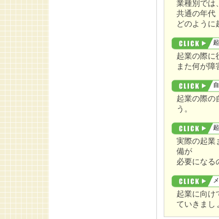
業種別では
共通の年代
どのように
起
起業の際に
また何が障
自
起業の際の
う。
起
実際の起業
備が
必要になる
メ
起業に向け
ていきまし