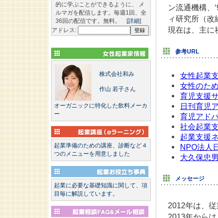
的に学ぶことができるように、 メ
ン流通機構、‘
ルマガを配信します。毎週1回、全
ィ研究所（改
36回の配信です。無料。 [
詳細
]
現在は、主に
アドレス:
参考URL
株式会社和み
女性起業支
女性のた
作山 若子さん
育児支援
日刊育児
オーガニックに特化した飲料メーカ
ー
育児アド
社会起業
起業支援
起業準備のための講座、診断など４
NPO法人
つのメニューを用意しました
大久保忠
メッセージ
起業に必要な基礎知識に関して、項
目毎に解説しています。
2012年は
2013年か