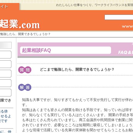
わたしらしい仕事をつくり、ワークライフバランスを実
で勉強したら、開業できるでしょうか？
起業相談FAQ
どこまで勉強したら、開業できるでしょうか？
知識も大事ですが、知りすぎてもかえって不安が先行して実行が伴わ
開業でき
す。
知識はあくまでも皆さんの開業を助ける手段です。知っていれば得す
売る傍
が、知らなくても実行している人はたくさんいます。 開業の手続き
出せるよ
も本はたくさん売られていますし、商工会議所や民間団体で創業に関
能です
されていますので、必要なところは短期間に吸収してしまいましょう
ような現場で活躍している先輩の実体験を聞かせてもらうこともお勧
のに、仲