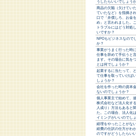
うしたらいいでしょう
商品の欠陥（欠けてい
ていたなど）を指摘さ
口で「弁償しろ、お金
め」と言われました。
トラブルにはどう対処
いですか？
NPOもビジネスなので
か？
事業がうまく行った時
仕事を辞めて手伝うと
ます。その場合に気を
とは何でしょうか？
起業するに当たって、
て仕事を取っていけば
しょうか？
会社を作った時の資本
ないのでしょうか？
個人事業主で始めて、
株式会社など法人化す
人成り）方法もあると
た。この場合、法人化
イミングがいいのでし
経理をやったことがな
経費の仕訳の仕方がわ
のですがどうしたらい