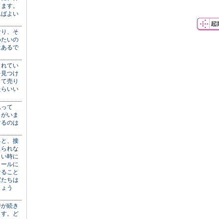
きます。
ればよい
なり、そ
めたいの
はあるで
られてい
を見つけ
して売り
たらいい
思って
もがいま
するのは
ると、接
出られな
しい時に
メールに
なること
家たちは
しょう
時が続き
ます。ど