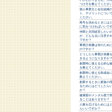
いかわかりません。方
つけ方を教えてくださ
個人事業主と会社組織
ト、デメリットについ
ください。
商号を決めるときには
に気をつければいいで
仲間と共同経営したい
が、どんな点に注意す
ですか？
事業計画書は何のため
のですか？
どうしたら事業計画書
きるようになりますか
創業時に使える公的な
を教えてください。
創業時に使える助成金
教えてください。
創業するときに家族の
るためにはどうしたら
か？
健康面やメンタル面で
ることはありますか？
人脈を広げるためには
らいいですか？