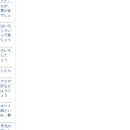
せんが、
事業があ
いでしょ
近はいろ
。こうい
たって取
でしょう
いろいろ
ました
しょう
うしたら
なアイデ
特許など
のように
しょう
いネーミ
登録とい
のか、教
、手元の