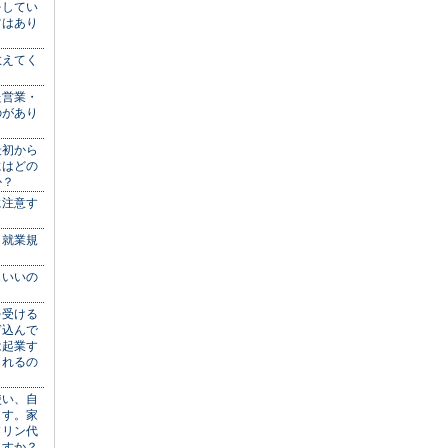
をしてい
ツはあり
教えてく
た営業・
のがあり
最初から
にはどの
か？
に注意す
、就業規
らいいの
を受ける
ぎ込んで
は起業す
られるの
使い、自
ます。家
ソリン代
ますか？