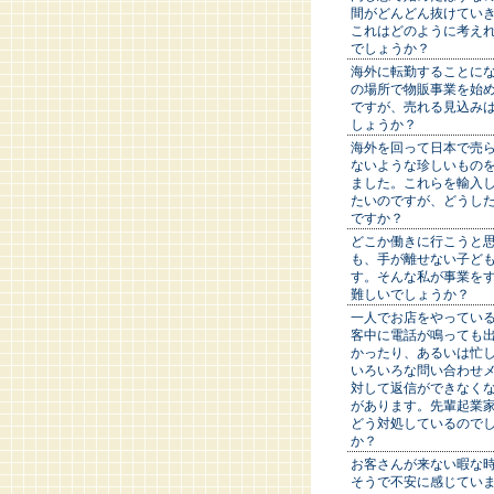
間がどんどん抜けてい
これはどのように考え
でしょうか？
海外に転勤することに
の場所で物販事業を始
ですが、売れる見込み
しょうか？
海外を回って日本で売
ないような珍しいもの
ました。これらを輸入
たいのですが、どうし
ですか？
どこか働きに行こうと
も、手が離せない子ど
す。そんな私が事業を
難しいでしょうか？
一人でお店をやってい
客中に電話が鳴っても
かったり、あるいは忙
いろいろな問い合わせ
対して返信ができなく
があります。先輩起業
どう対処しているので
か？
お客さんが来ない暇な
そうで不安に感じてい