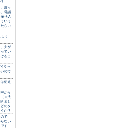
か？
た、腐っ
れ、電話
を振り込
こういう
したらい
しょう
に、夫が
言ってい
つけるこ
どうやっ
いいので
金は使え
途中から
る（＝法
聞きまし
はどのタ
ょうか？
いので、
からない
いです