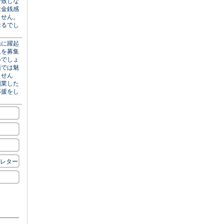
一致しな
は金銭感
ません。
来るでし
緒に躍起
人を募集
いでしょ
面では魅
ません
創業した
応援をし
ズレター