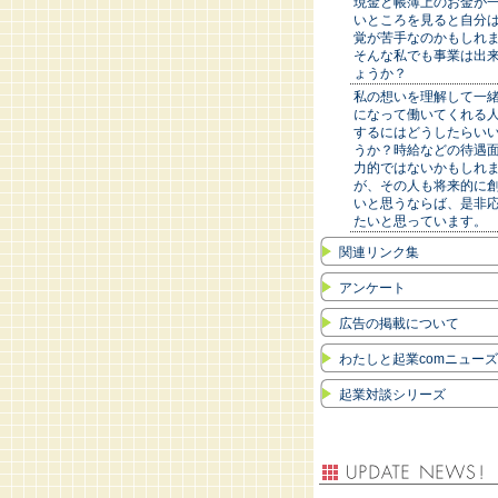
現金と帳簿上のお金が
いところを見ると自分
覚が苦手なのかもしれ
そんな私でも事業は出
ょうか？
私の想いを理解して一
になって働いてくれる
するにはどうしたらい
うか？時給などの待遇
力的ではないかもしれ
が、その人も将来的に
いと思うならば、是非
たいと思っています。
関連リンク集
アンケート
広告の掲載について
わたしと起業comニュー
起業対談シリーズ