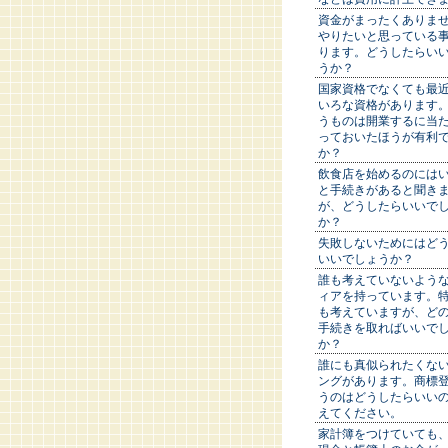
資金がまったくありま
やりたいと思っている
ります。どうしたらい
うか？
国家資格でなくても最
いろな資格があります
うものは開業するに当
っておいたほうが有利
か？
飲食店を始めるのには
と手続きがあると聞き
が、どうしたらいいで
か？
失敗しないためにはど
いいでしょうか？
誰も考えていないよう
ィアを持っています。
も考えていますが、ど
手続きを取ればいいで
か？
誰にも真似られたくな
ングがあります。商標
うのはどうしたらいい
えてください。
家計簿をつけていても