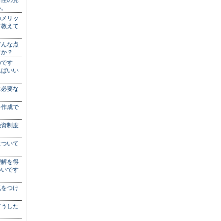
向性の見
い。
のメリッ
て教えて
どんな点
すか？
のです
ればいい
に必要な
を作成で
？
融資制度
について
理解を得
いいです
気をつけ
どうした