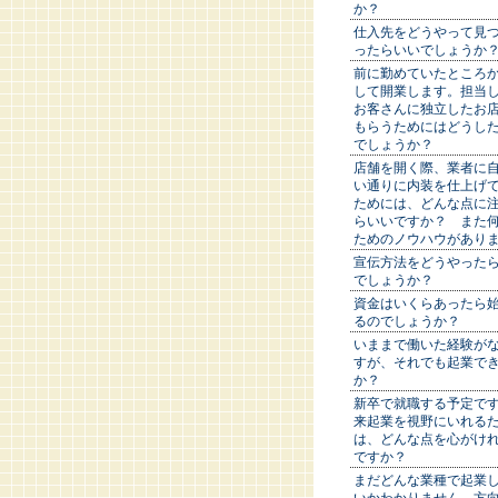
か？
仕入先をどうやって見
ったらいいでしょうか
前に勤めていたところ
して開業します。担当
お客さんに独立したお
もらうためにはどうし
でしょうか？
店舗を開く際、業者に
い通りに内装を仕上げ
ためには、どんな点に
らいいですか？ また
ためのノウハウがあり
宣伝方法をどうやった
でしょうか？
資金はいくらあったら
るのでしょうか？
いままで働いた経験が
すが、それでも起業で
か？
新卒で就職する予定で
来起業を視野にいれる
は、どんな点を心がけ
ですか？
まだどんな業種で起業