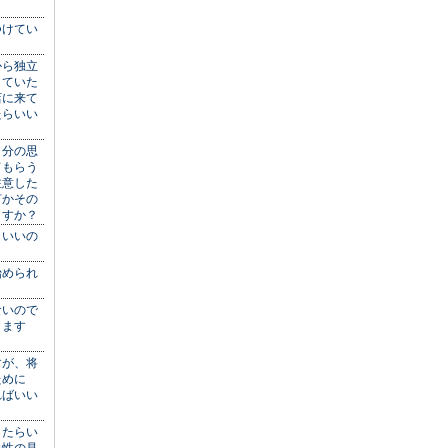
つけてい
？
から独立
していた
店に来て
たらいい
自分の思
てもらう
注意した
何かその
ますか？
らいいの
始められ
ないので
きます
すが、将
ために
ればいい
したらい