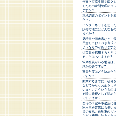
仕事と家庭生活を両立
くための時間管理のコ
ますか？
立地調査のポイントを
ださい
インターネットを使っ
販売方法にはどんなも
ますか？
見積書や請求書など、
用意しておくべき書式
ようなものがあります
従業員を採用するとき
ることはありますか?
常勤社員がいる場合は
則が必要ですか?
事業年度はどう決めた
ですか？
開業するまでに、研修
などでかなりお金をつ
います。こういうもの
る際に経費として認め
でしょうか？
自宅の１室を事務所に
家用車を営業にも使い
賃の支払、自動車のガ
などは費用に計上でき