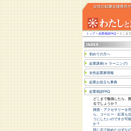
トップ
>
起業相談FAQ
> どこま
初めての方へ
起業講座(ｅ ラーニング)
女性起業家情報
起業お役立ち事典
起業相談FAQ
どこまで勉強したら、
るでしょうか？
雑貨・アクセサリーを
ら、コーヒー・紅茶も
うにしたいのですが可
か？
同じ志で始めたはずな